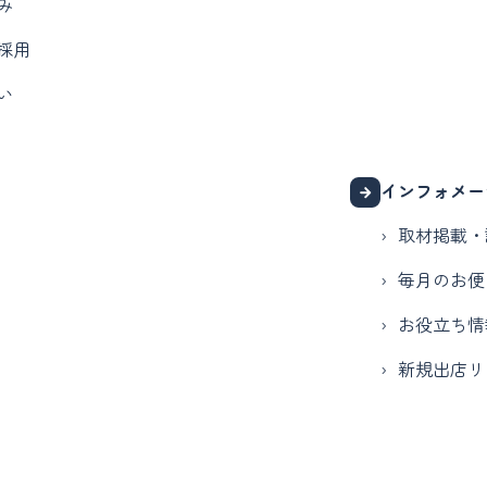
み
採用
い
インフォメー
取材掲載・
毎月のお便
お役立ち情
新規出店リ