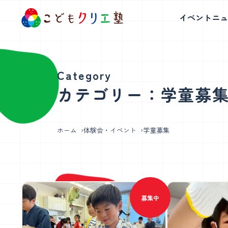
イベント
ニュ
白金台校
表参道校
カテゴリー：学童募
読み書き発表コース
ロ
体を使った表現と読書、探究学習で表
好奇心を原
ホーム
体験会・イベント
学童募集
現力・創造力を育みます。
る
募集中
白金台校について
表参道校につ
アートコース
理
学童説明会日程・教室見学会
学童説明会日