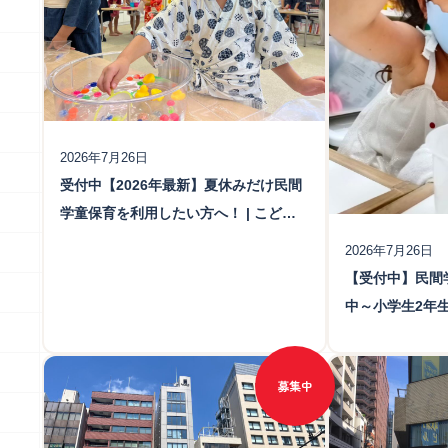
（更新日：2026年7月27日）
（更新日：2026年7
本物のアートにふれ、創造性と芸術を
「なぜ？」
日本橋校
東日本橋
楽しむ力を育みます。
考力と
2026年7月26日
受付中【2026年最新】夏休みだけ民間
学童保育を利用したい方へ！ | こども
クリエ塾
2026年7月26日
【受付中】民間
中～小学生2年
日本橋校について
東日本橋校に
学童説明会日程・教室見学会
学童説明会日
（更新日：2026年7月27日）
（更新日：2026年7
募集中