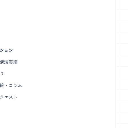
ション
講演実績
り
報・コラム
クエスト