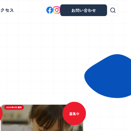
クセス
お問い合わせ
茗荷谷校
プログラミングコース
、
体を使った表現と読書、探究学習で表
。
現力・創造力を育みます。
土曜日
開催！
募集中
茗荷谷校について
学童説明会日程・教室見学会