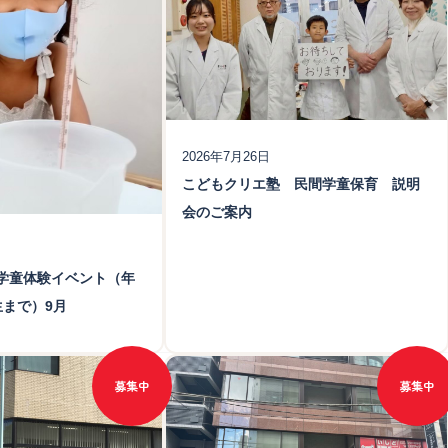
月27日）
（更新日：2026年7月27日）
を大切に、楽しい実験で思
発表×STEAM体験で創造力・思考力
校
洞察力を育てます。
読解力を楽しく育みます。
2026年7月26日
こどもクリエ塾 民間学童保育 説明
会のご案内
学童体験イベント（年
生まで）9月
ついて
程・教室見学会
月27日）
募集中
募集中