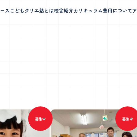
ース
こどもクリエ塾とは
校舎紹介
カリキュラム
費用について
ア
四谷校
集
ボット教室
グローバルコース
動力に、考え抜きやり遂げ
英語のみで行う3段階制のレッスンで
力を育てます。
楽しく実践力と表現力を育てます
土曜日も
開催！
募集中
募集中
いて
四谷校について
科実験教室
幼児教室
程・教室見学会
学童説明会日程・教室見学会