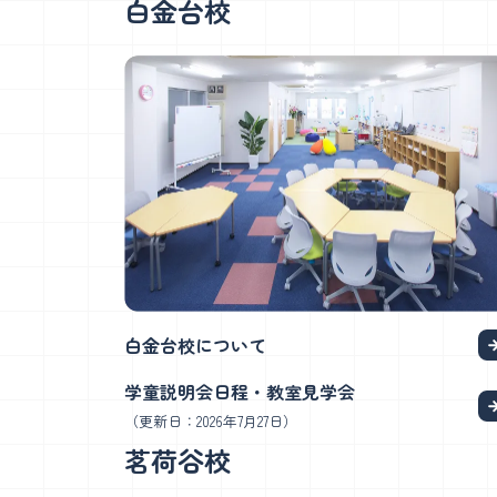
白金台校
白金台校について
学童説明会日程・教室見学会
（更新日：2026年7月27日）
茗荷谷校