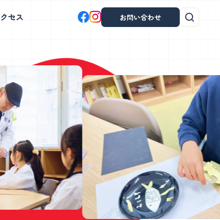
クセス
お問い合わせ
茗荷谷校
プログラミングコース
、
体を使った表現と読書、探究学習で表
。
現力・創造力を育みます。
土曜日
開催！
茗荷谷校について
学童説明会日程・教室見学会