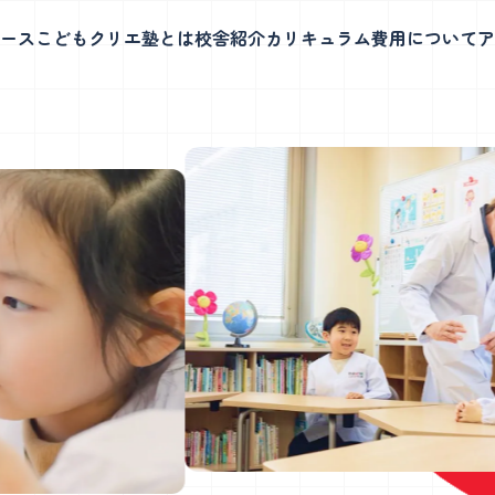
ース
こどもクリエ塾とは
校舎紹介
カリキュラム
費用について
ア
四谷校
ボット教室
グローバルコース
動力に、考え抜きやり遂げ
英語のみで行う3段階制のレッスンで
力を育てます。
楽しく実践力と表現力を育てます
土曜日も
開催！
いて
四谷校について
科実験教室
幼児教室
程・教室見学会
学童説明会日程・教室見学会