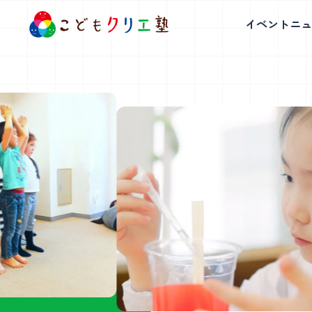
イベント
ニュ
白金台校
表参道校
読み書き発表コース
ロ
体を使った表現と読書、探究学習で表
好奇心を原
現力・創造力を育みます。
る
白金台校について
表参道校につ
アートコース
理
学童説明会日程・教室見学会
学童説明会日