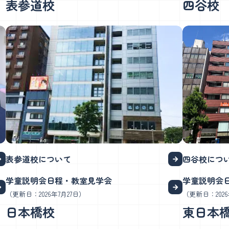
表参道校
四谷校
表参道校について
四谷校につ
学童説明会日程・教室見学会
学童説明会
（更新日：2026年7月27日）
（更新日：2026
日本橋校
東日本