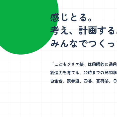
（更新日：2026年7月27日）
（更新日：2026年7
本物のアートにふれ、創造性と芸術を
「なぜ？」
日本橋校
東日本橋
感じとる。
楽しむ力を育みます。
考力と
考え、計画する
みんなでつくっ
「こどもクリエ塾」は国際的に通用
創造力を育てる、22時までの民間
白金台、表参道、四谷、茗荷谷、日
日本橋校について
東日本橋校に
学童説明会日程・教室見学会
学童説明会日
（更新日：2026年7月27日）
（更新日：2026年7