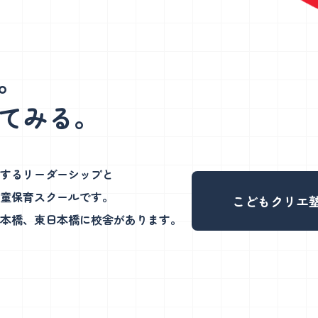
月27日）
（更新日：2026年7月27日）
を大切に、楽しい実験で思
発表×STEAM体験で創造力・思考力
校
洞察力を育てます。
読解力を楽しく育みます。
。
てみる。
するリーダーシップと
学童保育スクールです。
こどもクリエ
本橋、東日本橋に校舎があります。
ついて
程・教室見学会
月27日）