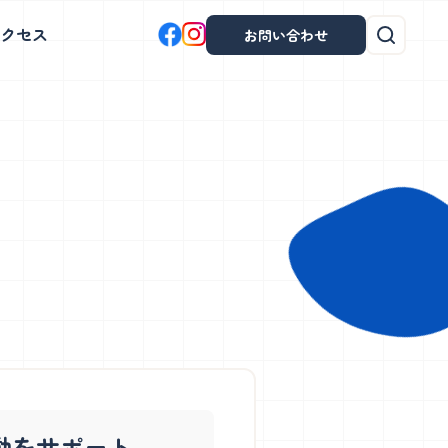
クセス
お問い合わせ
茗荷谷校
プログラミングコース
、
体を使った表現と読書、探究学習で表
。
現力・創造力を育みます。
土曜日
開催！
茗荷谷校について
学童説明会日程・教室見学会
動をサポート