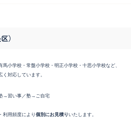
央区）
有馬小学校・常盤小学校・明正小学校・十思小学校など、
広く対応しています。
塾→習い事／塾→ご自宅
・利用頻度により
個別にお見積り
いたします。