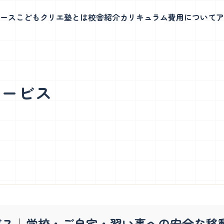
ース
こどもクリエ塾とは
校舎紹介
カリキュラム
費用について
ア
四谷校
サービス
ボット教室
グローバルコース
動力に、考え抜きやり遂げ
英語のみで行う3段階制のレッスンで
力を育てます。
楽しく実践力と表現力を育てます
土曜日も
開催！
いて
四谷校について
科実験教室
幼児教室
程・教室見学会
学童説明会日程・教室見学会
ス｜学校・ご自宅・習い事への安全な移