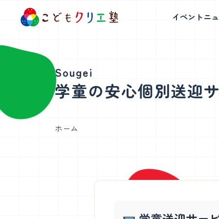
イベント
ニュ
白金台校
表参道校
学童の安心個別送迎
読み書き発表コース
ロ
体を使った表現と読書、探究学習で表
好奇心を原
ホーム
現力・創造力を育みます。
る
白金台校について
表参道校につ
アートコース
理
学童説明会日程・教室見学会
学童説明会日
学童送迎サービ