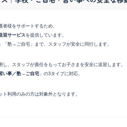
月27日）
（更新日：2026年7月27日）
を大切に、楽しい実験で思
発表×STEAM体験で創造力・思考力
校
洞察力を育てます。
読解力を楽しく育みます。
護者様をサポートするため、
送迎サービス
を提供しています。
」「塾→ご自宅」まで、スタッフが安全に同行します。
用し、スタッフが責任をもってお子さまを安全に送迎します。
習い事／塾→ご自宅
」の3タイプに対応。
ついて
ット利用のみの方は対象外となります。
程・教室見学会
月27日）