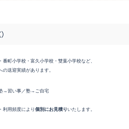
区）
・番町小学校・富久小学校・雙葉小学校など、
への送迎実績があります。
塾→習い事／塾→ご自宅
・利用頻度により
個別にお見積り
いたします。