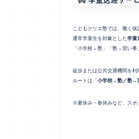
（更新日：2026年7月27日）
（更新日：2026年7
本物のアートにふれ、創造性と芸術を
「なぜ？」
日本橋校
東日本橋
楽しむ力を育みます。
考力と
こどもクリエ塾では、働く保
通常学童生を対象とした
学童
「小学校→塾」「塾→習い事
徒歩または公共交通機関を利
ルートは「
小学校→塾／塾→
日本橋校について
東日本橋校に
※夏休み・春休みなど、スポ
学童説明会日程・教室見学会
学童説明会日
（更新日：2026年7月27日）
（更新日：2026年7