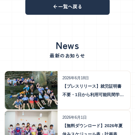
一覧へ戻る
最新のお知らせ
2026年6月18日
【プレスリリース】就労証明書
不要・1日から利用可能民間学童
保育「こどもクリエ塾」が夏休
みスポット利用受付を6月22日開
2026年6月1日
始
【無料ダウンロード】2026年夏
休みスケジュール表・計画表