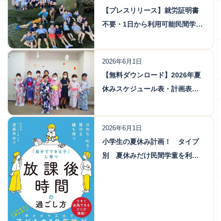
【プレスリリース】就労証明書
不要・1日から利用可能民間学童
保育「こどもクリエ塾」が夏休
みスポット利用受付を6月22日開
2026年6月1日
始
【無料ダウンロード】2026年夏
休みスケジュール表・計画表
～便利テンプレート～
2026年6月1日
小学生の夏休み計画！ タイプ
別 夏休みだけ民間学童を利用
するお得な方法 2026年版