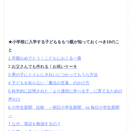
★小学校に入学する子どもをもつ親が知っておくべき10のこ
と
1.卒園おめでとう！こどもにおくる一冊
2.
お父さんでも作れる！お祝いケーキ
3.男の子にトイレにきれいにつかってもうら方法
4.子どもを叱らない「魔法の言葉」のかけ方
5.科学的に証明された「より適切に学べる子」に育てるための
声かけ
6.小学生新聞 比較 ～朝日小学生新聞 vs 毎日小学生新聞
～
7.なぜ、英語を勉強するの？